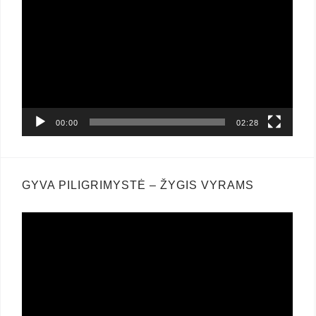
grotuvas
00:00
02:28
GYVA PILIGRIMYSTĖ – ŽYGIS VYRAMS
Video
grotuvas