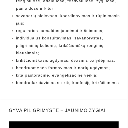
renginiuose, atlaiduose, festivaliuose, žygiuose,
pamaldose ir kitur;
savanorių sielovada, koordinavimas ir rūpinimasis
jais;
reguliarios pamaldos jaunimui ir šeimoms;
individualus konsultavimas: savanorystės,
piligriminių kelionių, krikščioniškų renginių
klausimais;
krikščioniškasis ugdymas, dvasinis palydėjimas;
bendruomenės formavimas ir narių ugdymas;
kita pastoracinė, evangelizacinė veikla;
bendradarbiavimas su kitų konfesijų krikščionimis.
GYVA PILIGRIMYSTĖ – JAUNIMO ŽYGIAI
Video