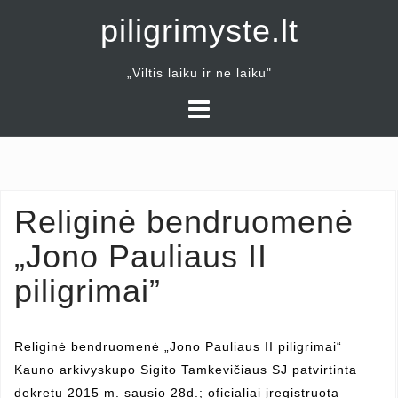
Skip
piligrimyste.lt
to
content
„Viltis laiku ir ne laiku"
Religinė bendruomenė
„Jono Pauliaus II
piligrimai”
Religinė bendruomenė „Jono Pauliaus II piligrimai“
Kauno arkivyskupo Sigito Tamkevičiaus SJ patvirtinta
dekretu 2015 m. sausio 28d.; oficialiai įregistruota