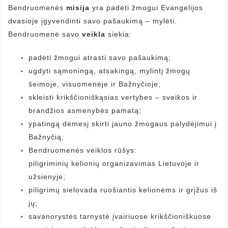
Bendruomenės
misija
yra padėti žmogui Evangelijos
dvasioje įgyvendinti savo pašaukimą – mylėti.
Bendruomenė savo
veikla
siekia:
padėti žmogui atrasti savo pašaukimą;
ugdyti sąmoningą, atsakingą, mylintį žmogų
šeimoje, visuomenėje ir Bažnyčioje;
skleisti krikščioniškąsias vertybes – sveikos ir
brandžios asmenybės pamatą;
ypatingą dėmesį skirti jauno žmogaus palydėjimui į
Bažnyčią;
Bendruomenės veiklos rūšys:
piligriminių kelionių organizavimas Lietuvoje ir
užsienyje;
piligrimų sielovada ruošiantis kelionėms ir grįžus iš
jų;
savanorystės tarnystė įvairiuose krikščioniškuose