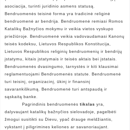
asociacija, turinti juridinio asmens statusą.
Bendruomenės teisinė forma yra tradicinė religinė
bendruomenė ar bendrija. Bendruomenė remiasi Romos
Katalikų Bažnyčios mokymu ir veikia vietos vyskupo
priežiūroje. Bendruomenė veikia vadovaudamasi Kanonų
teisės kodeksu, Lietuvos Respublikos Konstitucija,
Lietuvos Respublikos religinių bendruomenių ir bendrijų
įstatymu, kitais įstatymais ir teisės aktais bei įstatais.
Bendruomenės dvasingumo, tarnystės ir kiti klausimai
reglamentuojami Bendruomenės statute. Bendruomenė
turi teisinį, organizacinį, ūkinį ir finansinį
savarankiškumą. Bendruomenė turi antspaudą ir
sąskaitą banke.
Pagrindinis bendruomenės
tikslas
yra,
dalyvaujant katalikų bažnyčios sielovadoje, pagelbėti
žmogui susitikti su Dievu, ypač drauge meldžiantis,
vykstant į piligrimines keliones ar savanoriaujant.